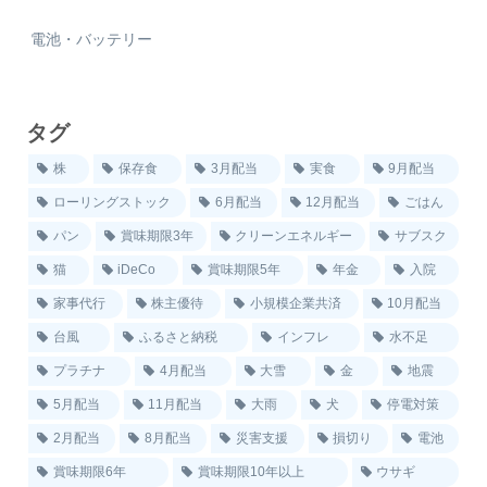
電池・バッテリー
タグ
株
保存食
3月配当
実食
9月配当
ローリングストック
6月配当
12月配当
ごはん
パン
賞味期限3年
クリーンエネルギー
サブスク
猫
iDeCo
賞味期限5年
年金
入院
家事代行
株主優待
小規模企業共済
10月配当
台風
ふるさと納税
インフレ
水不足
プラチナ
4月配当
大雪
金
地震
5月配当
11月配当
大雨
犬
停電対策
2月配当
8月配当
災害支援
損切り
電池
賞味期限6年
賞味期限10年以上
ウサギ