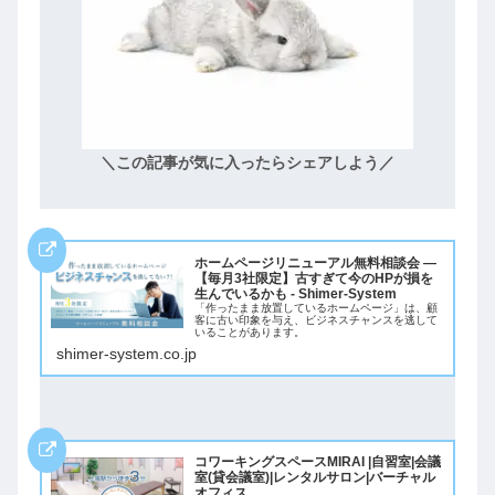
＼この記事が気に入ったらシェアしよう／
ホームページリニューアル無料相談会 ―
【毎月3社限定】古すぎて今のHPが損を
生んでいるかも - Shimer-System
「作ったまま放置しているホームページ」は、顧
客に古い印象を与え、ビジネスチャンスを逃して
いることがあります。
shimer-system.co.jp
コワーキングスペースMIRAI |自習室|会議
室(貸会議室)|レンタルサロン|バーチャル
オフィス