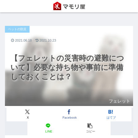
ペットの防災
2021.06.18
2021.10.23
【フェレットの災害時の避難につ
いて】必要な持ち物や事前に準備
しておくことは？
フェレット
X
Facebook
はてブ
LINE
コピー