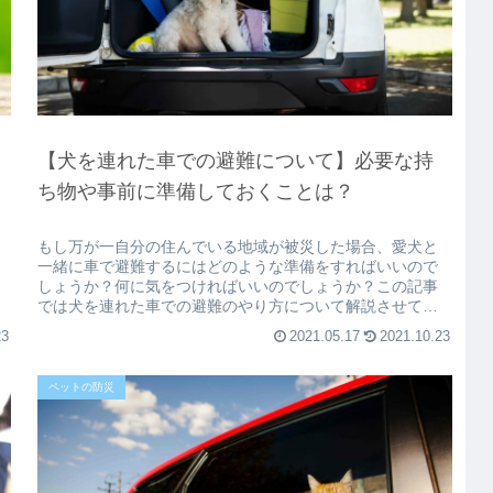
【犬を連れた車での避難について】必要な持
ち物や事前に準備しておくことは？
もし万が一自分の住んでいる地域が被災した場合、愛犬と
一緒に車で避難するにはどのような準備をすればいいので
しょうか？何に気をつければいいのでしょうか？この記事
では犬を連れた車での避難のやり方について解説させてい
ただきます。犬 車のトランク車で...
23
2021.05.17
2021.10.23
ペットの防災