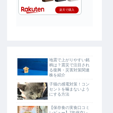
楽天で購入
地震で上がりやすい銘
柄は？震災で注目され
る復興・災害対策関連
株を紹介
子猫の感電対策！コン
セントを噛まないよう
にする方法
【保存食の実食口コミ
レビュー】7年保存レ