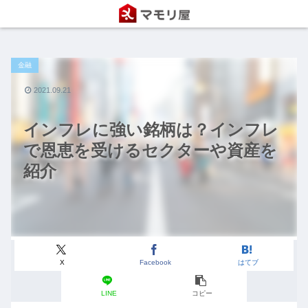
金融
2021.09.21
インフレに強い銘柄は？インフレ
で恩恵を受けるセクターや資産を
紹介
X
Facebook
はてブ
LINE
コピー