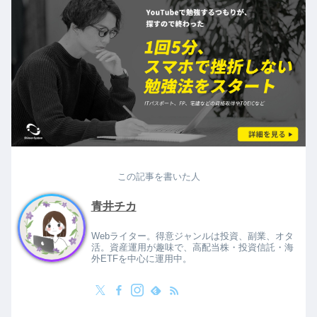
この記事を書いた人
青井チカ
Webライター。得意ジャンルは投資、副業、オタ
活。資産運用が趣味で、高配当株・投資信託・海
外ETFを中心に運用中。