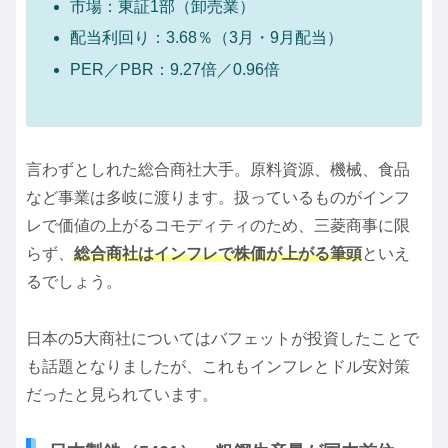
市場：東証1部（卸売業）
配当利回り：3.68％（3月・9月配当）
PER／PBR：9.27倍／0.96倍
言わずとしれた総合商社大手。原料資源、機械、食品
など事業は多岐に渡ります。扱っているものがインフ
レで価値の上がるコモディティのため、三菱商事に限
らず、
総合商社はインフレで株価が上がる筆頭
といえ
るでしょう。
日本の5大商社についてはバフェットが投資したことで
も話題となりましたが、これもインフレとドル安対策
だったと見られています。