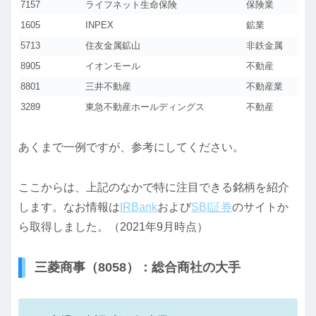
7157
ライフネット生命保険
保険業
1605
INPEX
鉱業
5713
住友金属鉱山
非鉄金属
8905
イオンモール
不動産
8801
三井不動産
不動産業
3289
東急不動産ホールディングス
不動産
あくまで一例ですが、参考にしてください。
ここからは、上記のなかで特に注目できる銘柄を紹介
します。なお情報は
IRBank
および
SBI証券
のサイトか
ら取得しました。（2021年9月時点）
三菱商事（8058）：総合商社の大手