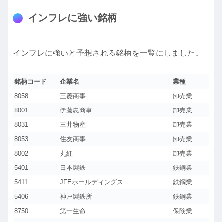
インフレに強い銘柄
インフレに強いと予想される銘柄を一覧にしました。
銘柄コード
企業名
業種
8058
三菱商事
卸売業
8001
伊藤忠商事
卸売業
8031
三井物産
卸売業
8053
住友商事
卸売業
8002
丸紅
卸売業
5401
日本製鉄
鉄鋼業
5411
JFEホールディングス
鉄鋼業
5406
神戸製鉄所
鉄鋼業
8750
第一生命
保険業