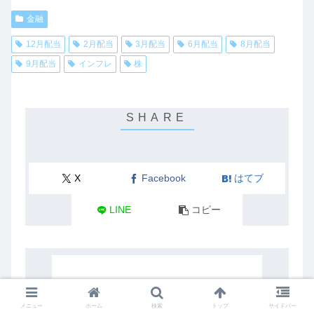
金融
12月配当
2月配当
3月配当
6月配当
8月配当
9月配当
インフレ
株
X
Facebook
はてブ
LINE
コピー
メニュー
ホーム
検索
トップ
サイドバー