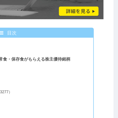
目次
常食・保存食がもらえる株主優待銘柄
）
277）