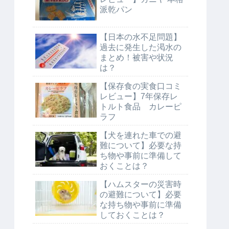
派乾パン
【日本の水不足問題】
過去に発生した渇水の
まとめ！被害や状況
は？
【保存食の実食口コミ
レビュー】7年保存レ
トルト食品 カレーピ
ラフ
【犬を連れた車での避
難について】必要な持
ち物や事前に準備して
おくことは？
【ハムスターの災害時
の避難について】必要
な持ち物や事前に準備
しておくことは？