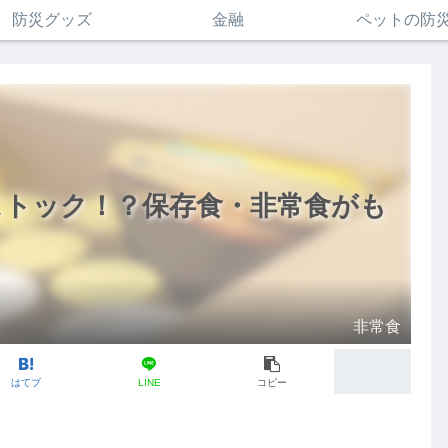
防災グッズ
金融
ペットの防
ストック！？保存食・非常食がも
非常食
はてブ
LINE
コピー