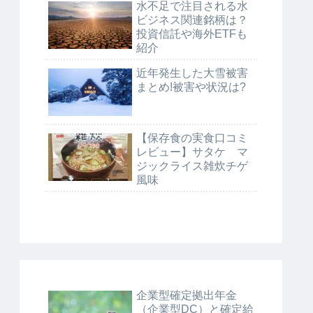
水不足で注目される水
ビジネス関連銘柄は？
投資信託や海外ETFも
紹介
近年発生した大雪被害
まとめ!被害や状況は?
【保存食の実食口コミ
レビュー】サタケ マ
ジックライス雑炊チゲ
風味
企業型確定拠出年金
（企業型DC）と確定給