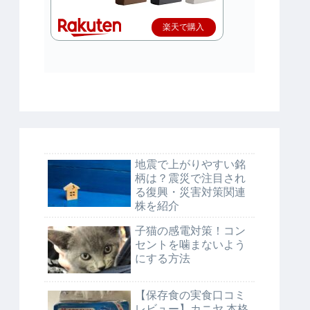
楽天で購入
地震で上がりやすい銘
柄は？震災で注目され
る復興・災害対策関連
株を紹介
子猫の感電対策！コン
セントを噛まないよう
にする方法
【保存食の実食口コミ
レビュー】カニヤ 本格