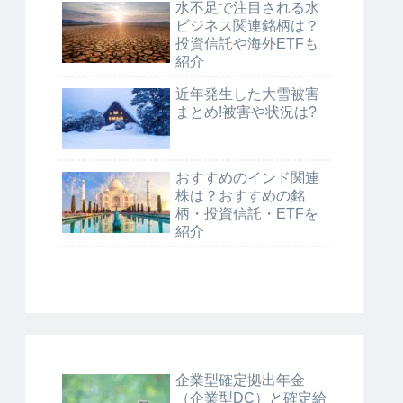
水不足で注目される水
ビジネス関連銘柄は？
投資信託や海外ETFも
紹介
近年発生した大雪被害
まとめ!被害や状況は?
おすすめのインド関連
株は？おすすめの銘
柄・投資信託・ETFを
紹介
企業型確定拠出年金
（企業型DC）と確定給