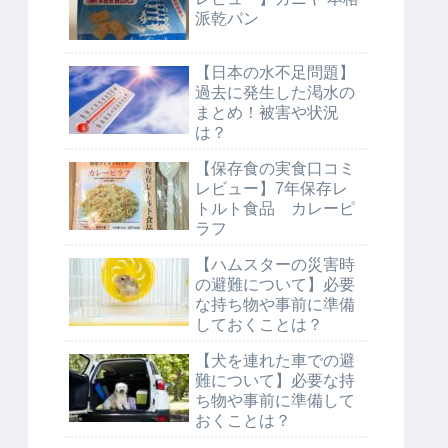
派乾パン
【日本の水不足問題】
過去に発生した渇水の
まとめ！被害や状況
は？
【保存食の実食口コミ
レビュー】7年保存レ
トルト食品 カレーピ
ラフ
【ハムスターの災害時
の避難について】必要
な持ち物や事前に準備
しておくことは？
【犬を連れた車での避
難について】必要な持
ち物や事前に準備して
おくことは？