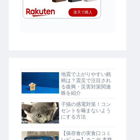
楽天で購入
地震で上がりやすい銘
柄は？震災で注目され
る復興・災害対策関連
株を紹介
子猫の感電対策！コン
セントを噛まないよう
にする方法
【保存食の実食口コミ
レビュー】カニヤ 本格