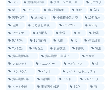
パン
賞味期限3年
クリーンエネルギー
サブスク
猫
iDeCo
賞味期限5年
年金
入院
家事代行
株主優待
小規模企業共済
10月配当
台風
ふるさと納税
インフレ
水不足
プラチナ
4月配当
大雪
金
地震
5月配当
11月配当
大雨
犬
停電対策
2月配当
8月配当
災害支援
損切り
電池
賞味期限6年
賞味期限10年以上
ウサギ
フェレット
ハムスター
水ビジネス
銀
パラジウム
ペット
サイバーセキュリティ
賞味期限7年
新興国
インド
テレワーク
ペット全般
事業再生ADR
BCP
麺