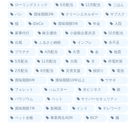
ローリングストック
6月配当
12月配当
ごはん
パン
賞味期限3年
クリーンエネルギー
サブスク
猫
iDeCo
賞味期限5年
年金
入院
家事代行
株主優待
小規模企業共済
10月配当
台風
ふるさと納税
インフレ
水不足
プラチナ
4月配当
大雪
金
地震
5月配当
11月配当
大雨
犬
停電対策
2月配当
8月配当
災害支援
損切り
電池
賞味期限6年
賞味期限10年以上
ウサギ
フェレット
ハムスター
水ビジネス
銀
パラジウム
ペット
サイバーセキュリティ
賞味期限7年
新興国
インド
テレワーク
ペット全般
事業再生ADR
BCP
麺