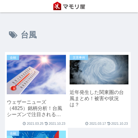
台風
金融
災害事例
近年発生した関東圏の台
風まとめ！被害や状況
ウェザーニューズ
は？
（4825）銘柄分析！台風
シーズンで注目される世
界最大級の気象情報会社
2021.03.25
2021.10.23
2021.03.17
2021.10.23
金融